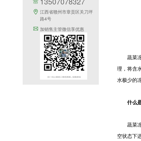
13507078327
江西省赣州市章贡区关刀坪
路4号
加销售主管微信享优惠
蔬菜冻干
理，将含
水极少的
什么是
蔬菜冻干
空状态下