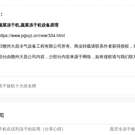
：
蔬菜冻干机,蔬菜冻干机设备原理
://www.jxjjxyz.cn/new/334.html
归赣州大昌冷气设备工程有限公司所有。商业转载请联系作者获得授权，
部分由赣州大昌公司内容，少部分内容来源于网络，如有侵权请与我们联
冻干燥机十大排名榜
闻
干机在试剂冻干的应用［分享心得］
真空冷冻干