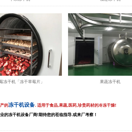
莓冻干机「冻干草莓片」
果蔬冻干机
冻干机设备
产的
. 适用于食品,果蔬,医药,珍贵药材的冷冻干燥!
业的冻干机设备厂商!期待您的莅临指导.或来厂考察！