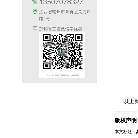
13507078327
江西省赣州市章贡区关刀坪
路4号
加销售主管微信享优惠
以上
版权声明
本文标题：